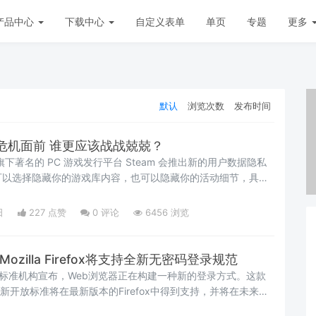
产品中心
下载中心
自定义表单
单页
专题
更多
默认
浏览次数
发布时间
危机面前 谁更应该战战兢兢？
 宣布旗下著名的 PC 游戏发行平台 Steam 会推出新的用户数据隐私
可以选择隐藏你的游戏库内容，也可以隐藏你的活动细节，具体
买了什么游戏，玩了什么游戏以及在某游戏上花了多少小时等
日
227 点赞
0
评论
6456 浏览
e和Mozilla Firefox将支持全新无密码登录规范
联盟标准机构宣布，Web浏览器正在构建一种新的登录方式。这款
现的新开放标准将在最新版本的Firefox中得到支持，并将在未来几
和Edge的版本中得到支持。这是多年来的最新举措，目的是让用户