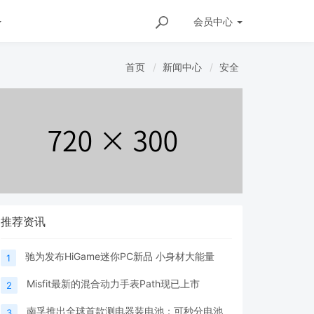
会员
中心
首页
新闻中心
安全
推荐资讯
驰为发布HiGame迷你PC新品 小身材大能量
1
Misfit最新的混合动力手表Path现已上市
2
南孚推出全球首款测电器装电池：可秒分电池
3