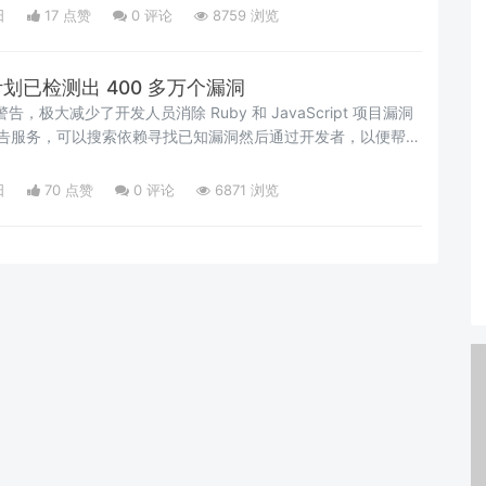
登录方式，如生物识别和USB令牌。
日
17 点赞
0
评论
8759 浏览
告计划已检测出 400 多万个漏洞
警告，极大减少了开发人员消除 Ruby 和 JavaScript 项目漏洞
安全警告服务，可以搜索依赖寻找已知漏洞然后通过开发者，以便帮助
补丁修复漏洞，消除有漏洞的依赖或者转到安全版本。
日
70 点赞
0
评论
6871 浏览