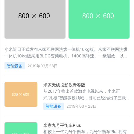
小米近日正式发布米家互联网洗烘一体机10kg版。米家互联网洗烘
一体机10kg版采用BLDC变频电机、1400高转速、一级能效、以及
包含智能空气洗在内的21种洗涤模式，性能强劲、功能齐全。
智能设备
2019年03月28日
米家无线投影仪青春版
从2017年推出首款激光电视以来，小米正
式“扎根”智能微投领域，目前已经推出了三款
家用投影产品，其中9999元的激光电视主要针
智能设备
2019年03月28日
对的还是高端家庭用户，而米家投影仪系列的
两款产品则更多的面向普通家庭和年轻消费群
体
米家九号平衡车Plus
相较上一代九号平衡车，九号平衡车Plus拥有