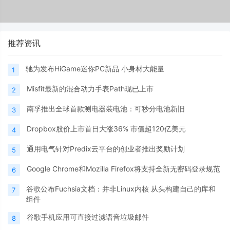
推荐资讯
驰为发布HiGame迷你PC新品 小身材大能量
1
Misfit最新的混合动力手表Path现已上市
2
南孚推出全球首款测电器装电池：可秒分电池新旧
3
Dropbox股价上市首日大涨36% 市值超120亿美元
4
通用电气针对Predix云平台的创业者推出奖励计划
5
Google Chrome和Mozilla Firefox将支持全新无密码登录规范
6
谷歌公布Fuchsia文档：并非Linux内核 从头构建自己的库和
7
组件
谷歌手机应用可直接过滤语音垃圾邮件
8