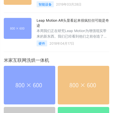
持容颜润泽，经常会在身旁备用一台。其实对
智能设备
2019年03月28日
于更多的用户来说，加湿器的主要作用还是放
在空调房里，用来调节房间湿度
Leap Motion AR头显看起来很疯狂但可能是奇
迹
本周我们正在研究Leap Motion为增强现实带
来的新东西。我们已经看到他们之前创造了一
些令人难以置信的技术，尤其是当涉及到运动
硬件
2018年04月17日
跟踪和控制时。现在看起来他们认为他们是以
面向优先的方式进入AR增强现实世界。
米家互联网洗烘一体机