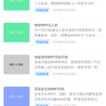
八大改进，脚踏面积相较上一代提升19%，底
盘高度离地增加17%，采用11英寸高性能防滑
智能设备
2019年03月28日
胎，新一代平衡车电机功率为800W。
智能WIFI无人机
2017四川航展无人机专项展可谓异彩纷呈，既
有像翼龙、彩虹、鹞鹰这样的空中“大块头”，
也有新晋的太阳能Wifi无人机、以及貌似怪兽
智能设备
2019年03月28日
的软体无人机。更多的，当然还是应用范围涵
盖安防、测绘、巡线、植保等行业应用的各种
款式工业无人机，以及与此相关的行业上下游
智能游戏WIFI无线手柄
企业。
游戏手柄品种琳琅满目，而游戏手柄除了可以
在电脑上进行有线连接以外，很多手柄厂商也
设计出了无线连接的手柄，毕竟厂商和消费者
智能家居
2019年03月28日
心知肚明：无线才是未来。与手机去除掉耳机
孔不同，手柄的无线设计非常受欢迎。
高保真无绳WIFI耳机
在蓝牙4.2时代，续航、延迟与偶尔的断线是真
无线耳机无法解决的问题，即使是价值超过千
元的大品牌，比如苹果的airpod、索尼WF-
移动设备
2019年03月27日