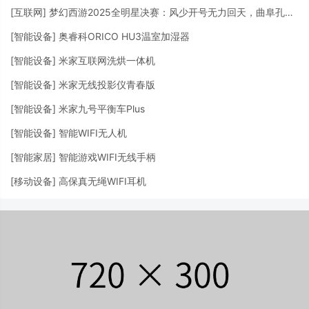
[
互联网
]
梦幻西游2025全明星决赛：风少开号无力回天，曲阜孔庙赢两局捧冠
[
智能设备
]
奥睿科ORICO HU3温室加湿器
[
智能设备
]
米家互联网洗烘一体机
[
智能设备
]
米家无线投影仪青春版
[
智能设备
]
米家九号平衡车Plus
[
智能设备
]
智能WIFI无人机
[
智能家居
]
智能游戏WIFI无线手柄
[
移动设备
]
高保真无绳WIFI耳机