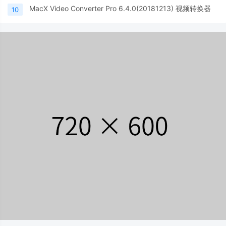
MacX Video Converter Pro 6.4.0(20181213) 视频转换器
10