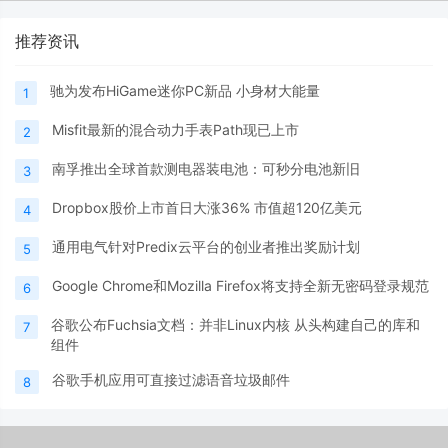
推荐资讯
驰为发布HiGame迷你PC新品 小身材大能量
1
Misfit最新的混合动力手表Path现已上市
2
南孚推出全球首款测电器装电池：可秒分电池新旧
3
Dropbox股价上市首日大涨36% 市值超120亿美元
4
通用电气针对Predix云平台的创业者推出奖励计划
5
Google Chrome和Mozilla Firefox将支持全新无密码登录规范
6
谷歌公布Fuchsia文档：并非Linux内核 从头构建自己的库和
7
组件
谷歌手机应用可直接过滤语音垃圾邮件
8