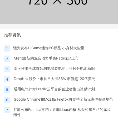
推荐资讯
驰为发布HiGame迷你PC新品 小身材大能量
1
Misfit最新的混合动力手表Path现已上市
2
南孚推出全球首款测电器装电池：可秒分电池新旧
3
Dropbox股价上市首日大涨36% 市值超120亿美元
4
通用电气针对Predix云平台的创业者推出奖励计划
5
Google Chrome和Mozilla Firefox将支持全新无密码登录规范
6
谷歌公布Fuchsia文档：并非Linux内核 从头构建自己的库和
7
组件